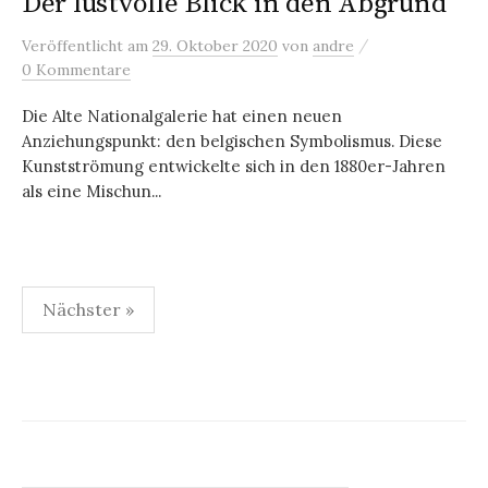
Der lustvolle Blick in den Abgrund
/
Veröffentlicht
am
29. Oktober 2020
von
andre
0 Kommentare
Die Alte Nationalgalerie hat einen neuen
Anziehungspunkt: den belgischen Symbolismus. Diese
Kunstströmung entwickelte sich in den 1880er-Jahren
als eine Mischun...
Seitennummerierung
Nächster »
der
Beiträge