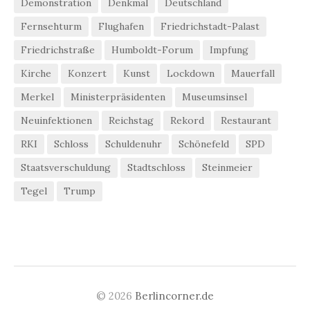
Demonstration
Denkmal
Deutschland
Fernsehturm
Flughafen
Friedrichstadt-Palast
Friedrichstraße
Humboldt-Forum
Impfung
Kirche
Konzert
Kunst
Lockdown
Mauerfall
Merkel
Ministerpräsidenten
Museumsinsel
Neuinfektionen
Reichstag
Rekord
Restaurant
RKI
Schloss
Schuldenuhr
Schönefeld
SPD
Staatsverschuldung
Stadtschloss
Steinmeier
Tegel
Trump
© 2026
Berlincorner.de