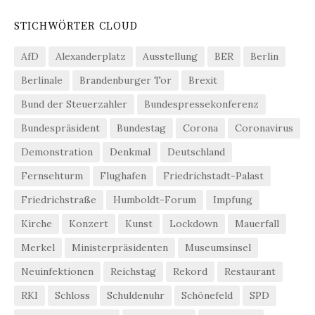
STICHWÖRTER CLOUD
AfD
Alexanderplatz
Ausstellung
BER
Berlin
Berlinale
Brandenburger Tor
Brexit
Bund der Steuerzahler
Bundespressekonferenz
Bundespräsident
Bundestag
Corona
Coronavirus
Demonstration
Denkmal
Deutschland
Fernsehturm
Flughafen
Friedrichstadt-Palast
Friedrichstraße
Humboldt-Forum
Impfung
Kirche
Konzert
Kunst
Lockdown
Mauerfall
Merkel
Ministerpräsidenten
Museumsinsel
Neuinfektionen
Reichstag
Rekord
Restaurant
RKI
Schloss
Schuldenuhr
Schönefeld
SPD