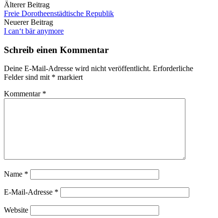
Beitrags-
Älterer Beitrag
Freie Dorotheenstädtische Republik
Navigation
Neuerer Beitrag
I can‘t bär anymore
Schreib einen Kommentar
Deine E-Mail-Adresse wird nicht veröffentlicht.
Erforderliche
Felder sind mit
*
markiert
Kommentar
*
Name
*
E-Mail-Adresse
*
Website