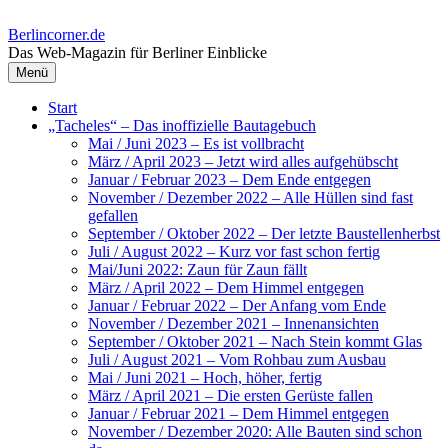
Springe
zum
Berlincorner.de
Inhalt
Das Web-Magazin für Berliner Einblicke
Menü
Start
„Tacheles“ – Das inoffizielle Bautagebuch
Mai / Juni 2023 – Es ist vollbracht
März / April 2023 – Jetzt wird alles aufgehübscht
Januar / Februar 2023 – Dem Ende entgegen
November / Dezember 2022 – Alle Hüllen sind fast
gefallen
September / Oktober 2022 – Der letzte Baustellenherbst
Juli / August 2022 – Kurz vor fast schon fertig
Mai/Juni 2022: Zaun für Zaun fällt
März / April 2022 – Dem Himmel entgegen
Januar / Februar 2022 – Der Anfang vom Ende
November / Dezember 2021 – Innenansichten
September / Oktober 2021 – Nach Stein kommt Glas
Juli / August 2021 – Vom Rohbau zum Ausbau
Mai / Juni 2021 – Hoch, höher, fertig
März / April 2021 – Die ersten Gerüste fallen
Januar / Februar 2021 – Dem Himmel entgegen
November / Dezember 2020: Alle Bauten sind schon