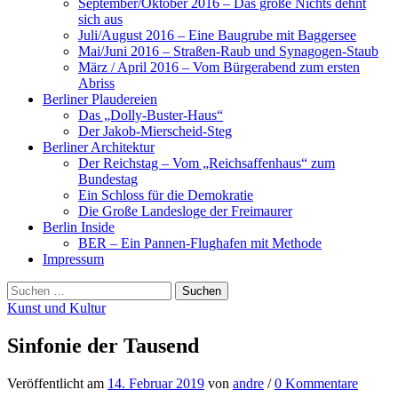
September/Oktober 2016 – Das große Nichts dehnt
sich aus
Juli/August 2016 – Eine Baugrube mit Baggersee
Mai/Juni 2016 – Straßen-Raub und Synagogen-Staub
März / April 2016 – Vom Bürgerabend zum ersten
Abriss
Berliner Plaudereien
Das „Dolly-Buster-Haus“
Der Jakob-Mierscheid-Steg
Berliner Architektur
Der Reichstag – Vom „Reichsaffenhaus“ zum
Bundestag
Ein Schloss für die Demokratie
Die Große Landesloge der Freimaurer
Berlin Inside
BER – Ein Pannen-Flughafen mit Methode
Impressum
Suchen
nach:
Kunst und Kultur
Sinfonie der Tausend
Veröffentlicht
am
14. Februar 2019
von
andre
/
0 Kommentare