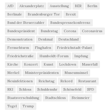
AfD
Alexanderplatz
Ausstellung
BER
Berlin
Berlinale
Brandenburger Tor
Brexit
Bund der Steuerzahler
Bundespressekonferenz
Bundespräsident
Bundestag
Corona
Coronavirus
Demonstration
Denkmal
Deutschland
Fernsehturm
Flughafen
Friedrichstadt-Palast
Friedrichstraße
Humboldt-Forum
Impfung
Kirche
Konzert
Kunst
Lockdown
Mauerfall
Merkel
Ministerpräsidenten
Museumsinsel
Neuinfektionen
Reichstag
Rekord
Restaurant
RKI
Schloss
Schuldenuhr
Schönefeld
SPD
Staatsverschuldung
Stadtschloss
Steinmeier
Tegel
Trump