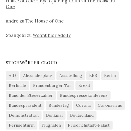
House of One – Eye Opening Truth
zu
The House of
One
andre
zu
The House of One
Spange61
zu
Wohnt hier Adolf?
STICHWÖRTER CLOUD
AfD
Alexanderplatz
Ausstellung
BER
Berlin
Berlinale
Brandenburger Tor
Brexit
Bund der Steuerzahler
Bundespressekonferenz
Bundespräsident
Bundestag
Corona
Coronavirus
Demonstration
Denkmal
Deutschland
Fernsehturm
Flughafen
Friedrichstadt-Palast