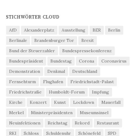
STICHWÖRTER CLOUD
AfD
Alexanderplatz
Ausstellung
BER
Berlin
Berlinale
Brandenburger Tor
Brexit
Bund der Steuerzahler
Bundespressekonferenz
Bundespräsident
Bundestag
Corona
Coronavirus
Demonstration
Denkmal
Deutschland
Fernsehturm
Flughafen
Friedrichstadt-Palast
Friedrichstraße
Humboldt-Forum
Impfung
Kirche
Konzert
Kunst
Lockdown
Mauerfall
Merkel
Ministerpräsidenten
Museumsinsel
Neuinfektionen
Reichstag
Rekord
Restaurant
RKI
Schloss
Schuldenuhr
Schönefeld
SPD