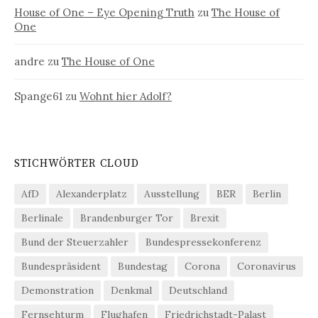
House of One – Eye Opening Truth
zu
The House of
One
andre
zu
The House of One
Spange61
zu
Wohnt hier Adolf?
STICHWÖRTER CLOUD
AfD
Alexanderplatz
Ausstellung
BER
Berlin
Berlinale
Brandenburger Tor
Brexit
Bund der Steuerzahler
Bundespressekonferenz
Bundespräsident
Bundestag
Corona
Coronavirus
Demonstration
Denkmal
Deutschland
Fernsehturm
Flughafen
Friedrichstadt-Palast