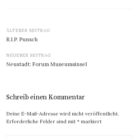
ÄLTERER BEITRAG
Beitrags-
R.I.P. Punsch
Navigation
NEUERER BEITRAG
Neustadt: Forum Museumsinsel
Schreib einen Kommentar
Deine E-Mail-Adresse wird nicht veröffentlicht.
Erforderliche Felder sind mit
*
markiert