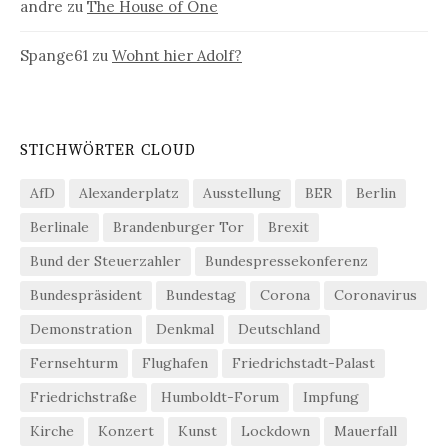
andre
zu
The House of One
Spange61
zu
Wohnt hier Adolf?
STICHWÖRTER CLOUD
AfD
Alexanderplatz
Ausstellung
BER
Berlin
Berlinale
Brandenburger Tor
Brexit
Bund der Steuerzahler
Bundespressekonferenz
Bundespräsident
Bundestag
Corona
Coronavirus
Demonstration
Denkmal
Deutschland
Fernsehturm
Flughafen
Friedrichstadt-Palast
Friedrichstraße
Humboldt-Forum
Impfung
Kirche
Konzert
Kunst
Lockdown
Mauerfall