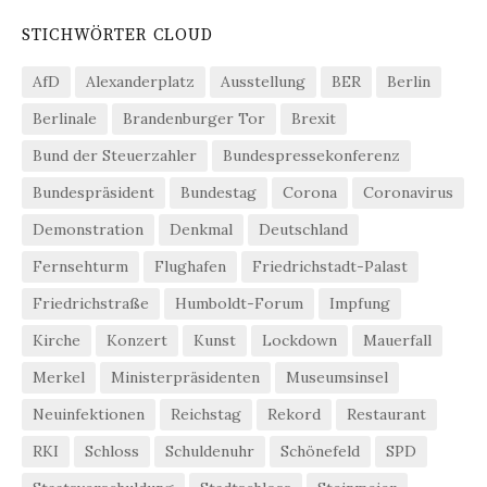
STICHWÖRTER CLOUD
AfD
Alexanderplatz
Ausstellung
BER
Berlin
Berlinale
Brandenburger Tor
Brexit
Bund der Steuerzahler
Bundespressekonferenz
Bundespräsident
Bundestag
Corona
Coronavirus
Demonstration
Denkmal
Deutschland
Fernsehturm
Flughafen
Friedrichstadt-Palast
Friedrichstraße
Humboldt-Forum
Impfung
Kirche
Konzert
Kunst
Lockdown
Mauerfall
Merkel
Ministerpräsidenten
Museumsinsel
Neuinfektionen
Reichstag
Rekord
Restaurant
RKI
Schloss
Schuldenuhr
Schönefeld
SPD