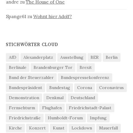
andre
zu
The House of One
Spange61
zu
Wohnt hier Adolf?
STICHWÖRTER CLOUD
AfD
Alexanderplatz
Ausstellung
BER
Berlin
Berlinale
Brandenburger Tor
Brexit
Bund der Steuerzahler
Bundespressekonferenz
Bundespräsident
Bundestag
Corona
Coronavirus
Demonstration
Denkmal
Deutschland
Fernsehturm
Flughafen
Friedrichstadt-Palast
Friedrichstraße
Humboldt-Forum
Impfung
Kirche
Konzert
Kunst
Lockdown
Mauerfall