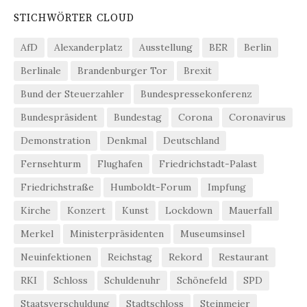
STICHWÖRTER CLOUD
AfD
Alexanderplatz
Ausstellung
BER
Berlin
Berlinale
Brandenburger Tor
Brexit
Bund der Steuerzahler
Bundespressekonferenz
Bundespräsident
Bundestag
Corona
Coronavirus
Demonstration
Denkmal
Deutschland
Fernsehturm
Flughafen
Friedrichstadt-Palast
Friedrichstraße
Humboldt-Forum
Impfung
Kirche
Konzert
Kunst
Lockdown
Mauerfall
Merkel
Ministerpräsidenten
Museumsinsel
Neuinfektionen
Reichstag
Rekord
Restaurant
RKI
Schloss
Schuldenuhr
Schönefeld
SPD
Staatsverschuldung
Stadtschloss
Steinmeier