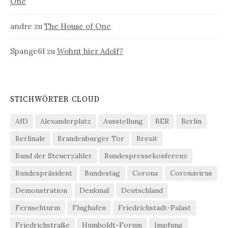
One
andre
zu
The House of One
Spange61
zu
Wohnt hier Adolf?
STICHWÖRTER CLOUD
AfD
Alexanderplatz
Ausstellung
BER
Berlin
Berlinale
Brandenburger Tor
Brexit
Bund der Steuerzahler
Bundespressekonferenz
Bundespräsident
Bundestag
Corona
Coronavirus
Demonstration
Denkmal
Deutschland
Fernsehturm
Flughafen
Friedrichstadt-Palast
Friedrichstraße
Humboldt-Forum
Impfung