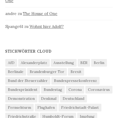
One
andre
zu
The House of One
Spange61
zu
Wohnt hier Adolf?
STICHWÖRTER CLOUD
AfD
Alexanderplatz
Ausstellung
BER
Berlin
Berlinale
Brandenburger Tor
Brexit
Bund der Steuerzahler
Bundespressekonferenz
Bundespräsident
Bundestag
Corona
Coronavirus
Demonstration
Denkmal
Deutschland
Fernsehturm
Flughafen
Friedrichstadt-Palast
Friedrichstraße
Humboldt-Forum
Impfung