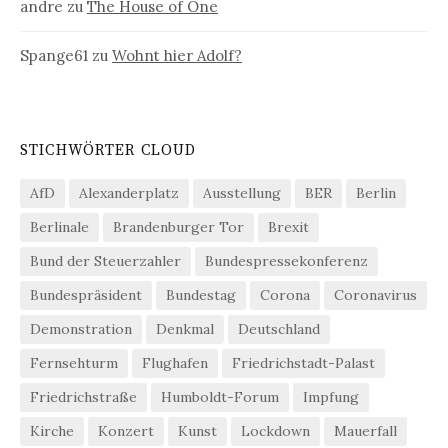
andre
zu
The House of One
Spange61
zu
Wohnt hier Adolf?
STICHWÖRTER CLOUD
AfD
Alexanderplatz
Ausstellung
BER
Berlin
Berlinale
Brandenburger Tor
Brexit
Bund der Steuerzahler
Bundespressekonferenz
Bundespräsident
Bundestag
Corona
Coronavirus
Demonstration
Denkmal
Deutschland
Fernsehturm
Flughafen
Friedrichstadt-Palast
Friedrichstraße
Humboldt-Forum
Impfung
Kirche
Konzert
Kunst
Lockdown
Mauerfall