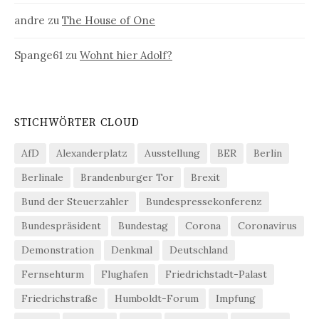
andre
zu
The House of One
Spange61
zu
Wohnt hier Adolf?
STICHWÖRTER CLOUD
AfD
Alexanderplatz
Ausstellung
BER
Berlin
Berlinale
Brandenburger Tor
Brexit
Bund der Steuerzahler
Bundespressekonferenz
Bundespräsident
Bundestag
Corona
Coronavirus
Demonstration
Denkmal
Deutschland
Fernsehturm
Flughafen
Friedrichstadt-Palast
Friedrichstraße
Humboldt-Forum
Impfung