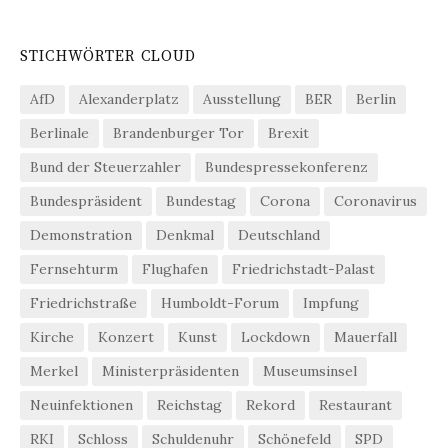
STICHWÖRTER CLOUD
AfD
Alexanderplatz
Ausstellung
BER
Berlin
Berlinale
Brandenburger Tor
Brexit
Bund der Steuerzahler
Bundespressekonferenz
Bundespräsident
Bundestag
Corona
Coronavirus
Demonstration
Denkmal
Deutschland
Fernsehturm
Flughafen
Friedrichstadt-Palast
Friedrichstraße
Humboldt-Forum
Impfung
Kirche
Konzert
Kunst
Lockdown
Mauerfall
Merkel
Ministerpräsidenten
Museumsinsel
Neuinfektionen
Reichstag
Rekord
Restaurant
RKI
Schloss
Schuldenuhr
Schönefeld
SPD