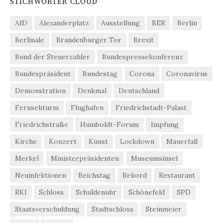
STICHWÖRTER CLOUD
AfD
Alexanderplatz
Ausstellung
BER
Berlin
Berlinale
Brandenburger Tor
Brexit
Bund der Steuerzahler
Bundespressekonferenz
Bundespräsident
Bundestag
Corona
Coronavirus
Demonstration
Denkmal
Deutschland
Fernsehturm
Flughafen
Friedrichstadt-Palast
Friedrichstraße
Humboldt-Forum
Impfung
Kirche
Konzert
Kunst
Lockdown
Mauerfall
Merkel
Ministerpräsidenten
Museumsinsel
Neuinfektionen
Reichstag
Rekord
Restaurant
RKI
Schloss
Schuldenuhr
Schönefeld
SPD
Staatsverschuldung
Stadtschloss
Steinmeier