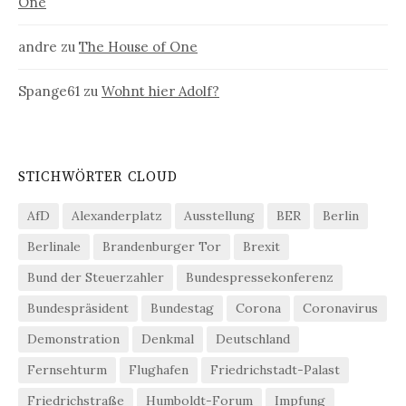
One
andre
zu
The House of One
Spange61
zu
Wohnt hier Adolf?
STICHWÖRTER CLOUD
AfD
Alexanderplatz
Ausstellung
BER
Berlin
Berlinale
Brandenburger Tor
Brexit
Bund der Steuerzahler
Bundespressekonferenz
Bundespräsident
Bundestag
Corona
Coronavirus
Demonstration
Denkmal
Deutschland
Fernsehturm
Flughafen
Friedrichstadt-Palast
Friedrichstraße
Humboldt-Forum
Impfung