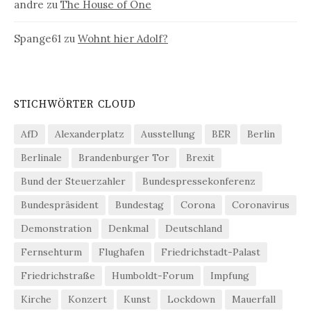
andre
zu
The House of One
Spange61
zu
Wohnt hier Adolf?
STICHWÖRTER CLOUD
AfD
Alexanderplatz
Ausstellung
BER
Berlin
Berlinale
Brandenburger Tor
Brexit
Bund der Steuerzahler
Bundespressekonferenz
Bundespräsident
Bundestag
Corona
Coronavirus
Demonstration
Denkmal
Deutschland
Fernsehturm
Flughafen
Friedrichstadt-Palast
Friedrichstraße
Humboldt-Forum
Impfung
Kirche
Konzert
Kunst
Lockdown
Mauerfall