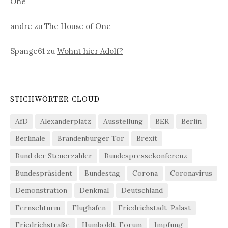
One
andre
zu
The House of One
Spange61
zu
Wohnt hier Adolf?
STICHWÖRTER CLOUD
AfD
Alexanderplatz
Ausstellung
BER
Berlin
Berlinale
Brandenburger Tor
Brexit
Bund der Steuerzahler
Bundespressekonferenz
Bundespräsident
Bundestag
Corona
Coronavirus
Demonstration
Denkmal
Deutschland
Fernsehturm
Flughafen
Friedrichstadt-Palast
Friedrichstraße
Humboldt-Forum
Impfung