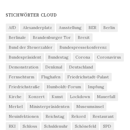
STICHWÖRTER CLOUD
AfD
Alexanderplatz
Ausstellung
BER
Berlin
Berlinale
Brandenburger Tor
Brexit
Bund der Steuerzahler
Bundespressekonferenz
Bundespräsident
Bundestag
Corona
Coronavirus
Demonstration
Denkmal
Deutschland
Fernsehturm
Flughafen
Friedrichstadt-Palast
Friedrichstraße
Humboldt-Forum
Impfung
Kirche
Konzert
Kunst
Lockdown
Mauerfall
Merkel
Ministerpräsidenten
Museumsinsel
Neuinfektionen
Reichstag
Rekord
Restaurant
RKI
Schloss
Schuldenuhr
Schönefeld
SPD