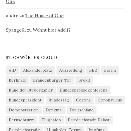
One
andre
zu
The House of One
Spange61
zu
Wohnt hier Adolf?
STICHWÖRTER CLOUD
AfD
Alexanderplatz
Ausstellung
BER
Berlin
Berlinale
Brandenburger Tor
Brexit
Bund der Steuerzahler
Bundespressekonferenz
Bundespräsident
Bundestag
Corona
Coronavirus
Demonstration
Denkmal
Deutschland
Fernsehturm
Flughafen
Friedrichstadt-Palast
Friedrichstraße
Humboldt-Forum
Impfung