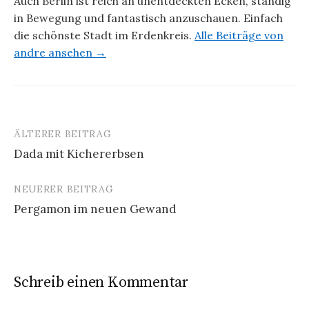
Auch Berlin ist reich an unentdeckten Ecken, ständig
in Bewegung und fantastisch anzuschauen. Einfach
die schönste Stadt im Erdenkreis.
Alle Beiträge von
andre ansehen →
ÄLTERER BEITRAG
Beitrags-
Dada mit Kichererbsen
Navigation
NEUERER BEITRAG
Pergamon im neuen Gewand
Schreib einen Kommentar