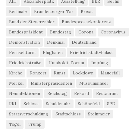
AfD
Alexanderplatz
Ausstellung
BER
Berlin
Berlinale
Brandenburger Tor
Brexit
Bund der Steuerzahler
Bundespressekonferenz
Bundespräsident
Bundestag
Corona
Coronavirus
Demonstration
Denkmal
Deutschland
Fernsehturm
Flughafen
Friedrichstadt-Palast
Friedrichstraße
Humboldt-Forum
Impfung
Kirche
Konzert
Kunst
Lockdown
Mauerfall
Merkel
Ministerpräsidenten
Museumsinsel
Neuinfektionen
Reichstag
Rekord
Restaurant
RKI
Schloss
Schuldenuhr
Schönefeld
SPD
Staatsverschuldung
Stadtschloss
Steinmeier
Tegel
Trump