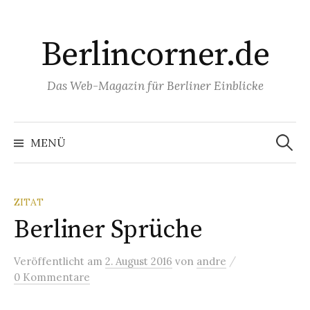
Springe
zum
Berlincorner.de
Inhalt
Das Web-Magazin für Berliner Einblicke
Suchen
nach:
MENÜ
ZITAT
Berliner Sprüche
/
Veröffentlicht
am
2. August 2016
von
andre
0 Kommentare