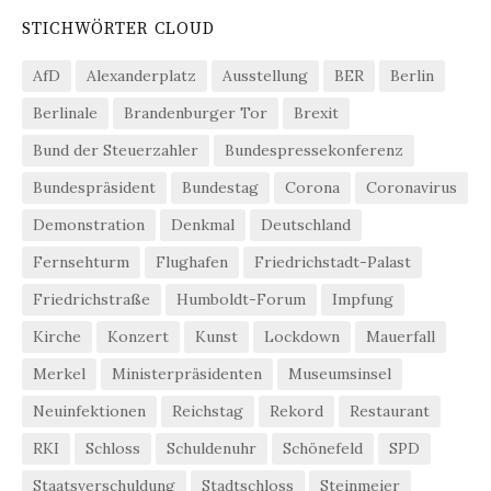
STICHWÖRTER CLOUD
AfD
Alexanderplatz
Ausstellung
BER
Berlin
Berlinale
Brandenburger Tor
Brexit
Bund der Steuerzahler
Bundespressekonferenz
Bundespräsident
Bundestag
Corona
Coronavirus
Demonstration
Denkmal
Deutschland
Fernsehturm
Flughafen
Friedrichstadt-Palast
Friedrichstraße
Humboldt-Forum
Impfung
Kirche
Konzert
Kunst
Lockdown
Mauerfall
Merkel
Ministerpräsidenten
Museumsinsel
Neuinfektionen
Reichstag
Rekord
Restaurant
RKI
Schloss
Schuldenuhr
Schönefeld
SPD
Staatsverschuldung
Stadtschloss
Steinmeier