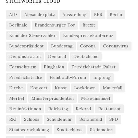
STICHWÖRTER CLOUD
AfD
Alexanderplatz
Ausstellung
BER
Berlin
Berlinale
Brandenburger Tor
Brexit
Bund der Steuerzahler
Bundespressekonferenz
Bundespräsident
Bundestag
Corona
Coronavirus
Demonstration
Denkmal
Deutschland
Fernsehturm
Flughafen
Friedrichstadt-Palast
Friedrichstraße
Humboldt-Forum
Impfung
Kirche
Konzert
Kunst
Lockdown
Mauerfall
Merkel
Ministerpräsidenten
Museumsinsel
Neuinfektionen
Reichstag
Rekord
Restaurant
RKI
Schloss
Schuldenuhr
Schönefeld
SPD
Staatsverschuldung
Stadtschloss
Steinmeier