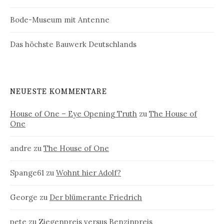
Bode-Museum mit Antenne
Das höchste Bauwerk Deutschlands
NEUESTE KOMMENTARE
House of One – Eye Opening Truth
zu
The House of
One
andre
zu
The House of One
Spange61
zu
Wohnt hier Adolf?
George
zu
Der blümerante Friedrich
pete
zu
Ziegenpreis versus Benzinpreis