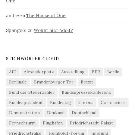
One
andre
zu
The House of One
Spange61
zu
Wohnt hier Adolf?
STICHWÖRTER CLOUD
AfD
Alexanderplatz
Ausstellung
BER
Berlin
Berlinale
Brandenburger Tor
Brexit
Bund der Steuerzahler
Bundespressekonferenz
Bundespräsident
Bundestag
Corona
Coronavirus
Demonstration
Denkmal
Deutschland
Fernsehturm
Flughafen
Friedrichstadt-Palast
Friedrichstraße
Humboldt-Forum
Impfung