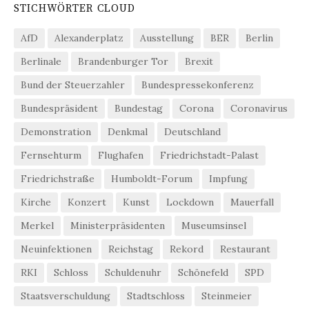
STICHWÖRTER CLOUD
AfD
Alexanderplatz
Ausstellung
BER
Berlin
Berlinale
Brandenburger Tor
Brexit
Bund der Steuerzahler
Bundespressekonferenz
Bundespräsident
Bundestag
Corona
Coronavirus
Demonstration
Denkmal
Deutschland
Fernsehturm
Flughafen
Friedrichstadt-Palast
Friedrichstraße
Humboldt-Forum
Impfung
Kirche
Konzert
Kunst
Lockdown
Mauerfall
Merkel
Ministerpräsidenten
Museumsinsel
Neuinfektionen
Reichstag
Rekord
Restaurant
RKI
Schloss
Schuldenuhr
Schönefeld
SPD
Staatsverschuldung
Stadtschloss
Steinmeier