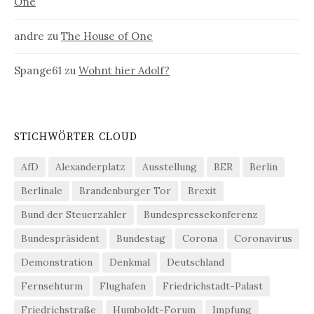
One
andre
zu
The House of One
Spange61
zu
Wohnt hier Adolf?
STICHWÖRTER CLOUD
AfD
Alexanderplatz
Ausstellung
BER
Berlin
Berlinale
Brandenburger Tor
Brexit
Bund der Steuerzahler
Bundespressekonferenz
Bundespräsident
Bundestag
Corona
Coronavirus
Demonstration
Denkmal
Deutschland
Fernsehturm
Flughafen
Friedrichstadt-Palast
Friedrichstraße
Humboldt-Forum
Impfung